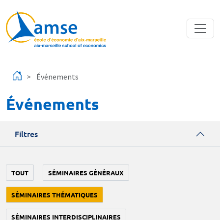
Aller au contenu principal
Événements
Événements
Filtres
TOUT
SÉMINAIRES GÉNÉRAUX
SÉMINAIRES THÉMATIQUES
SÉMINAIRES INTERDISCIPLINAIRES