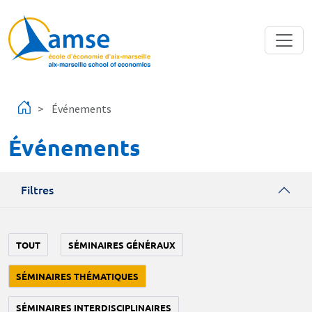
Aller au contenu principal
Événements
Événements
Filtres
TOUT
SÉMINAIRES GÉNÉRAUX
SÉMINAIRES THÉMATIQUES
SÉMINAIRES INTERDISCIPLINAIRES