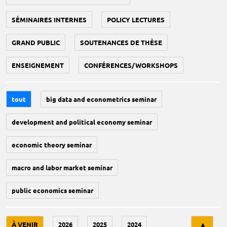
SÉMINAIRES INTERNES
POLICY LECTURES
GRAND PUBLIC
SOUTENANCES DE THÈSE
ENSEIGNEMENT
CONFÉRENCES/WORKSHOPS
tout
big data and econometrics seminar
development and political economy seminar
economic theory seminar
macro and labor market seminar
public economics seminar
Tri
À VENIR
2026
2025
2024
▲