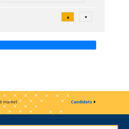
Tri
▲
▼
ob market
Candidats
estion des cookies
Intranet