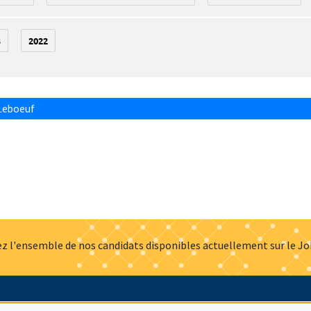
3
2022
Leboeuf
z l'ensemble de nos candidats disponibles actuellement sur le J
Actualités
Offres d'emploi
Presse
Mentions légales
G