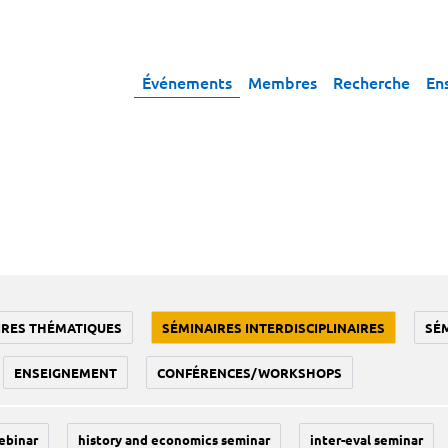
Événements
Membres
Recherche
En
IRES THÉMATIQUES
SÉMINAIRES INTERDISCIPLINAIRES
SÉ
ENSEIGNEMENT
CONFÉRENCES/WORKSHOPS
ebinar
history and economics seminar
inter-eval seminar