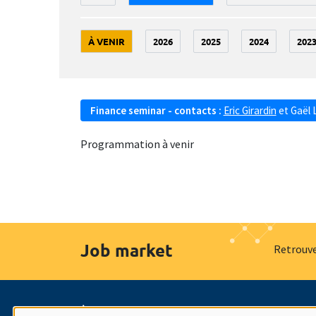
À VENIR
2026
2025
2024
202
Finance seminar - contacts :
Eric Girardin
et
Gaël 
Programmation à venir
Job market
Retrouve
À propos
Nos engagements
Hommage à