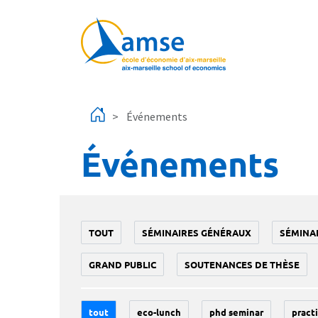
Aller au contenu principal
Événements
Événements
TOUT
SÉMINAIRES GÉNÉRAUX
SÉMINA
GRAND PUBLIC
SOUTENANCES DE THÈSE
tout
eco-lunch
phd seminar
practi