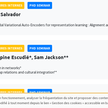
IRES INTERNES
PHD SEMINAR
 Salvador
al Variational Auto-Encoders for representation learning : Alignment
IRES INTERNES
PHD SEMINAR
ppine Escudié*, Sam Jackson**
n in networks*
p relations and cultural integration**
IRES INTERNES
PHD SEMINAR
bon fonctionnement, analyser la fréquentation du site et proposer des conte
lde Esposito*, Johannes Schrön**
modifié à tout moment depuis le lien « Gestion des cookies » accessible en 
University of Konstanz**