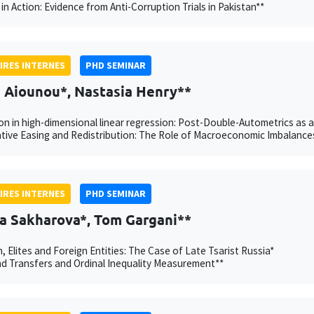
in Action: Evidence from Anti-Corruption Trials in Pakistan**
IRES INTERNES
PHD SEMINAR
h Aiounou*, Nastasia Henry**
on in high-dimensional linear regression: Post-Double-Autometrics as 
tive Easing and Redistribution: The Role of Macroeconomic Imbalance
IRES INTERNES
PHD SEMINAR
a Sakharova*, Tom Gargani**
n, Elites and Foreign Entities: The Case of Late Tsarist Russia*
 Transfers and Ordinal Inequality Measurement**