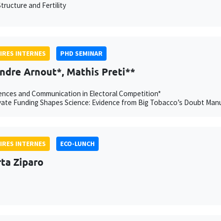
tructure and Fertility
IRES INTERNES
PHD SEMINAR
ndre Arnout*, Mathis Preti**
nces and Communication in Electoral Competition*
ate Funding Shapes Science: Evidence from Big Tobacco’s Doubt Manu
IRES INTERNES
ECO-LUNCH
ta Ziparo