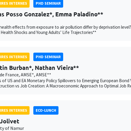
IRES INTERNES
PHD SEMINAR
as Posso Gonzalez*, Emma Paladino**
ealth effects from exposure to air pollution differ by deprivation l
 Health Shocks and Young Adults’ Life Trajectories**
IRES INTERNES
PHD SEMINAR
tin Burban*, Nathan Vieira**
de France, AMSE*, AMSE**
 of US and EA Monetary Policy Spillovers to Emerging European Bond Y
ruction vs Job Creation: A Macroeconomic Approach to Optimal Job R
IRES INTERNES
ECO-LUNCH
Jolivet
ity of Namur