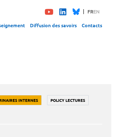
FR
EN
seignement
Diffusion des savoirs
Contacts
MINAIRES INTERNES
POLICY LECTURES