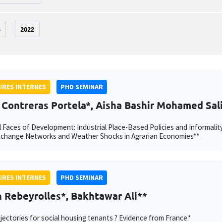
3
2022
IRES INTERNES
PHD SEMINAR
 Contreras Portela*, Aisha Bashir Mohamed Sal
 Faces of Development: Industrial Place-Based Policies and Informalit
xchange Networks and Weather Shocks in Agrarian Economies**
IRES INTERNES
PHD SEMINAR
 Rebeyrolles*, Bakhtawar Ali**
jectories for social housing tenants ? Evidence from France.*