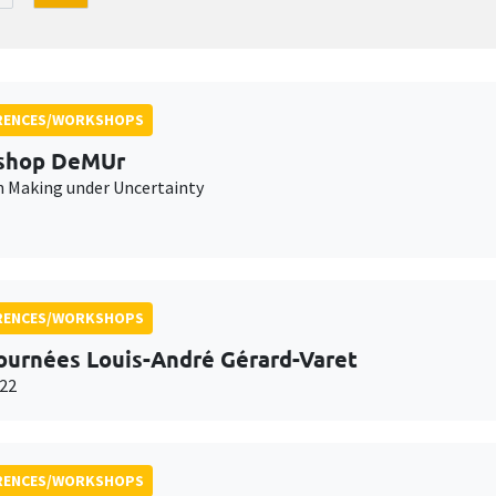
RENCES/WORKSHOPS
shop DeMUr
n Making under Uncertainty
RENCES/WORKSHOPS
ournées Louis-André Gérard-Varet
22
RENCES/WORKSHOPS