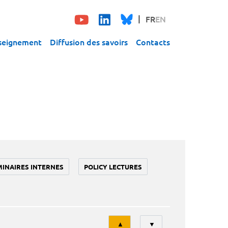
FR
EN
seignement
Diffusion des savoirs
Contacts
MINAIRES INTERNES
POLICY LECTURES
Tri
▲
▼