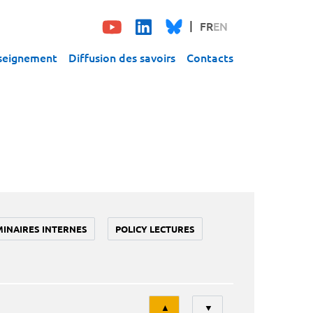
FR
EN
seignement
Diffusion des savoirs
Contacts
MINAIRES INTERNES
POLICY LECTURES
Tri
▲
▼