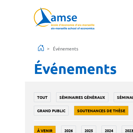
Aller au contenu principal
Événements
Événements
TOUT
SÉMINAIRES GÉNÉRAUX
SÉMINA
GRAND PUBLIC
SOUTENANCES DE THÈSE
À VENIR
2026
2025
2024
202