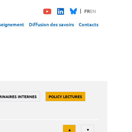
FR
EN
seignement
Diffusion des savoirs
Contacts
MINAIRES INTERNES
POLICY LECTURES
Tri
▲
▼