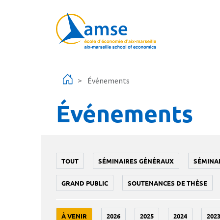
Aller au contenu principal
Événements
Événements
TOUT
SÉMINAIRES GÉNÉRAUX
SÉMINA
GRAND PUBLIC
SOUTENANCES DE THÈSE
À VENIR
2026
2025
2024
202