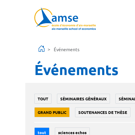
Aller au contenu principal
Événements
Événements
TOUT
SÉMINAIRES GÉNÉRAUX
SÉMINA
GRAND PUBLIC
SOUTENANCES DE THÈSE
tout
sciences echos