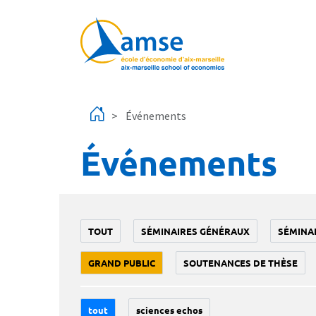
Aller au contenu principal
Événements
Événements
TOUT
SÉMINAIRES GÉNÉRAUX
SÉMINA
GRAND PUBLIC
SOUTENANCES DE THÈSE
tout
sciences echos