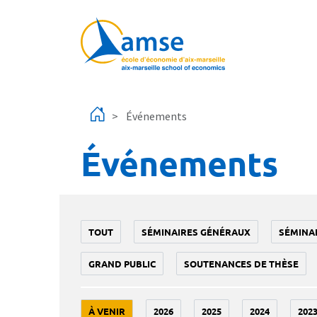
Aller au contenu principal
Événements
Événements
TOUT
SÉMINAIRES GÉNÉRAUX
SÉMINA
GRAND PUBLIC
SOUTENANCES DE THÈSE
À VENIR
2026
2025
2024
202