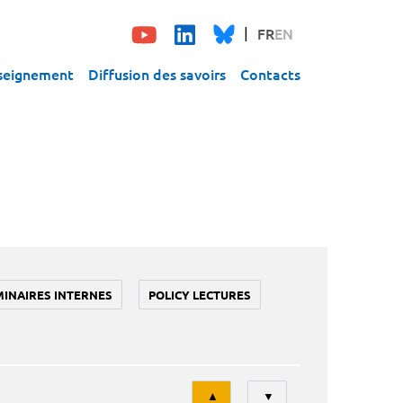
FR
EN
seignement
Diffusion des savoirs
Contacts
MINAIRES INTERNES
POLICY LECTURES
Tri
▲
▼