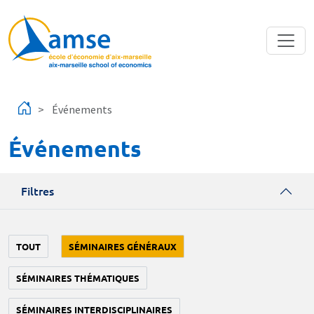
Aller au contenu principal
Événements
Événements
Filtres
TOUT
SÉMINAIRES GÉNÉRAUX
SÉMINAIRES THÉMATIQUES
SÉMINAIRES INTERDISCIPLINAIRES