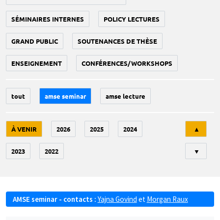
SÉMINAIRES INTERNES
POLICY LECTURES
GRAND PUBLIC
SOUTENANCES DE THÈSE
ENSEIGNEMENT
CONFÉRENCES/WORKSHOPS
tout
amse seminar
amse lecture
Tri
À VENIR
2026
2025
2024
▲
2023
2022
▼
AMSE seminar - contacts :
Yajna Govind
et
Morgan Raux