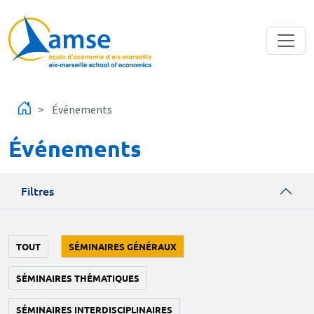
Aller au contenu principal
Événements
Événements
Filtres
TOUT
SÉMINAIRES GÉNÉRAUX
SÉMINAIRES THÉMATIQUES
SÉMINAIRES INTERDISCIPLINAIRES