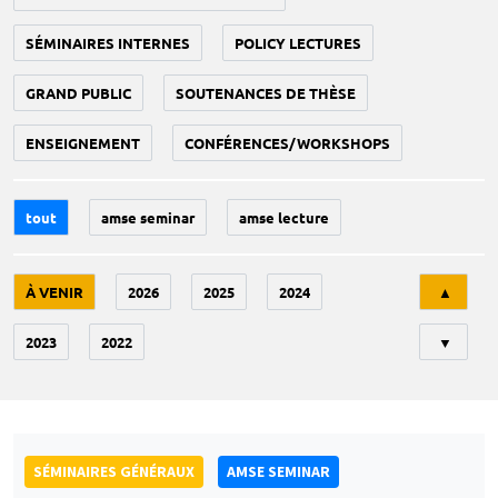
SÉMINAIRES INTERNES
POLICY LECTURES
GRAND PUBLIC
SOUTENANCES DE THÈSE
ENSEIGNEMENT
CONFÉRENCES/WORKSHOPS
tout
amse seminar
amse lecture
Tri
À VENIR
2026
2025
2024
▲
2023
2022
▼
SÉMINAIRES GÉNÉRAUX
AMSE SEMINAR