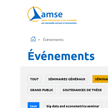
Aller au contenu principal
Événements
Événements
TOUT
SÉMINAIRES GÉNÉRAUX
SÉMINA
GRAND PUBLIC
SOUTENANCES DE THÈSE
tout
big data and econometrics seminar