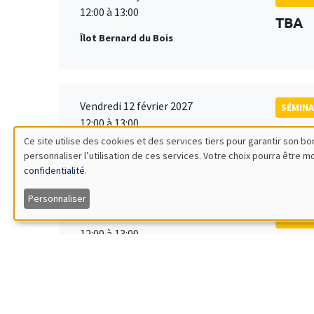
12:00 à 13:00
TBA
Îlot Bernard du Bois
Vendredi 12 février 2027
SÉMINA
12:00 à 13:00
TBA
Ce site utilise des cookies et des services tiers pour garantir son 
Îlot Bernard du Bois
personnaliser l’utilisation de ces services. Votre choix pourra être 
Utilisation
confidentialité
.
des
Personnaliser
Vendredi 19 mars 2027
SÉMINA
données
12:00 à 13:00
TBA
Îlot Bernard du Bois
personnelles
et