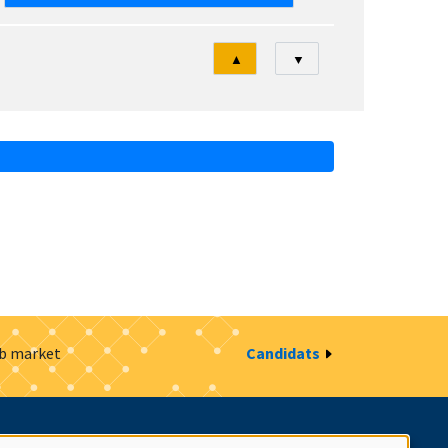
Tri
▲
▼
ob market
Candidats
estion des cookies
Intranet