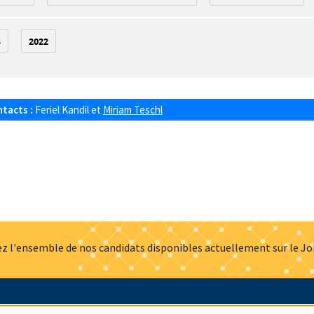
3
2022
ntacts :
Feriel Kandil
et
Miriam Teschl
z l'ensemble de nos candidats disponibles actuellement sur le J
Actualités
Offres d'emploi
Presse
Mentions légales
G