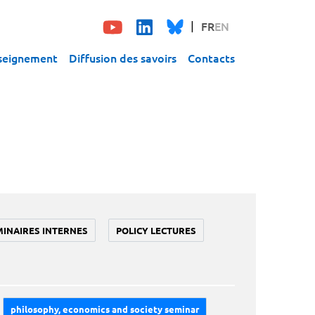
FR
EN
seignement
Diffusion des savoirs
Contacts
MINAIRES INTERNES
POLICY LECTURES
philosophy, economics and society seminar