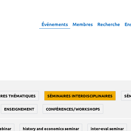
Événements
Membres
Recherche
En
IRES THÉMATIQUES
SÉMINAIRES INTERDISCIPLINAIRES
SÉ
ENSEIGNEMENT
CONFÉRENCES/WORKSHOPS
ebinar
history and economics seminar
inter-eval seminar