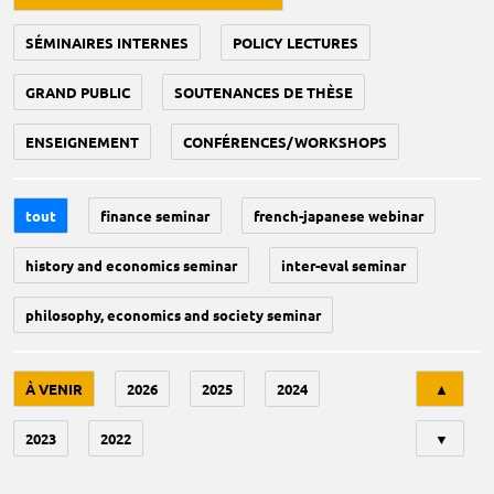
SÉMINAIRES INTERNES
POLICY LECTURES
GRAND PUBLIC
SOUTENANCES DE THÈSE
ENSEIGNEMENT
CONFÉRENCES/WORKSHOPS
tout
finance seminar
french-japanese webinar
history and economics seminar
inter-eval seminar
philosophy, economics and society seminar
Tri
À VENIR
2026
2025
2024
▲
2023
2022
▼