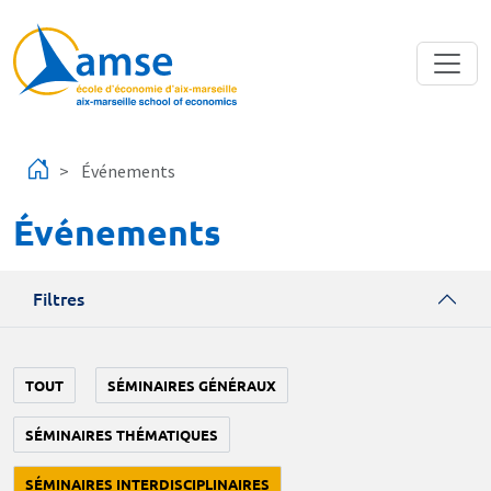
Aller au contenu principal
Événements
Événements
Filtres
TOUT
SÉMINAIRES GÉNÉRAUX
SÉMINAIRES THÉMATIQUES
SÉMINAIRES INTERDISCIPLINAIRES