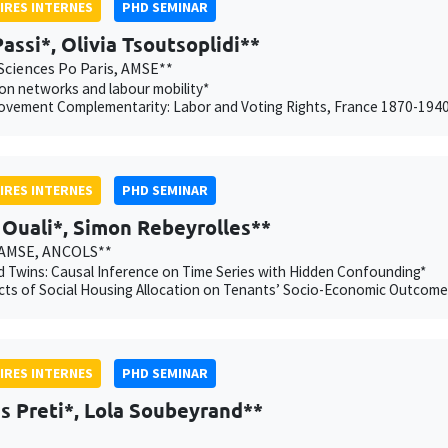
IRES INTERNES
PHD SEMINAR
Passi*, Olivia Tsoutsoplidi**
Sciences Po Paris, AMSE**
on networks and labour mobility*
ovement Complementarity: Labor and Voting Rights, France 1870-194
IRES INTERNES
PHD SEMINAR
Ouali*, Simon Rebeyrolles**
 AMSE, ANCOLS**
 Twins: Causal Inference on Time Series with Hidden Confounding*
cts of Social Housing Allocation on Tenants’ Socio-Economic Outcome
IRES INTERNES
PHD SEMINAR
s Preti*, Lola Soubeyrand**