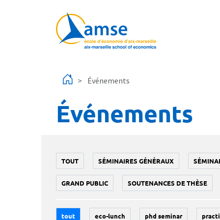
Aller au contenu principal
Événements
Événements
TOUT
SÉMINAIRES GÉNÉRAUX
SÉMINA
GRAND PUBLIC
SOUTENANCES DE THÈSE
tout
eco-lunch
phd seminar
practi