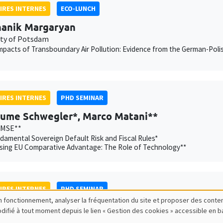
IRES INTERNES
ECO-LUNCH
anik Margaryan
ity of Potsdam
mpacts of Transboundary Air Pollution: Evidence from the German-Poli
IRES INTERNES
PHD SEMINAR
aume Schwegler*, Marco Matani**
AMSE**
amental Sovereign Default Risk and Fiscal Rules*
sing EU Comparative Advantage: The Role of Technology**
IRES INTERNES
PHD SEMINAR
bon fonctionnement, analyser la fréquentation du site et proposer des conte
r Chatron-Colliet*, Valentin Burban**
modifié à tout moment depuis le lien « Gestion des cookies » accessible en 
Banque de France, AMSE**