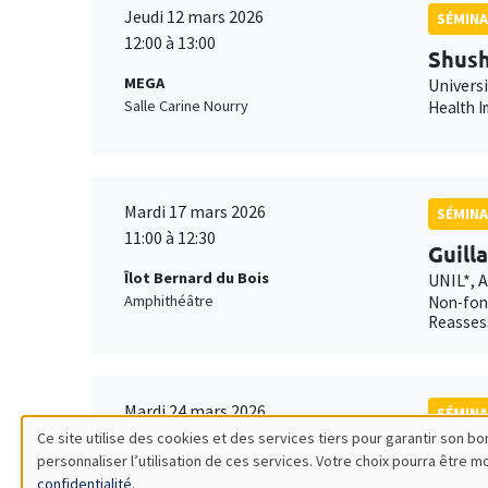
Jeudi 12 mars 2026
SÉMINA
12:00 à 13:00
Shush
MEGA
Univers
Salle Carine Nourry
Health I
Mardi 17 mars 2026
SÉMINA
11:00 à 12:30
Guill
Îlot Bernard du Bois
UNIL*, 
Amphithéâtre
Non-fond
Reasses
Mardi 24 mars 2026
SÉMINA
11:00 à 12:30
Ce site utilise des cookies et des services tiers pour garantir son 
Xavie
personnaliser l’utilisation de ces services. Votre choix pourra être 
Utilisation
MEGA
AMSE*, 
confidentialité
.