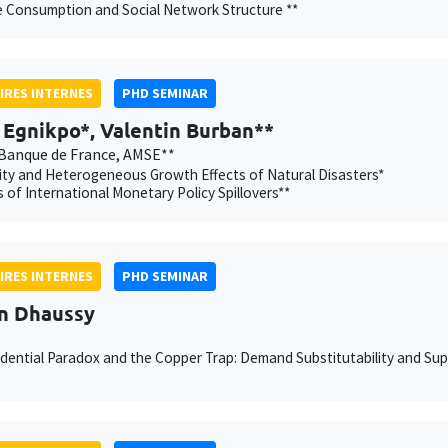
e Consumption and Social Network Structure **
IRES INTERNES
PHD SEMINAR
Egnikpo*, Valentin Burban**
Banque de France, AMSE**
ity and Heterogeneous Growth Effects of Natural Disasters*
 of International Monetary Policy Spillovers**
IRES INTERNES
PHD SEMINAR
n Dhaussy
dential Paradox and the Copper Trap: Demand Substitutability and Supp