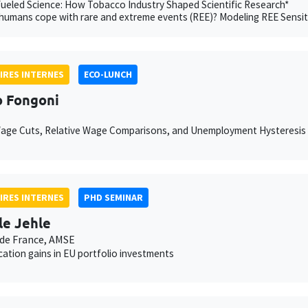
eled Science: How Tobacco Industry Shaped Scientific Research*
umans cope with rare and extreme events (REE)? Modeling REE Sensit
IRES INTERNES
ECO-LUNCH
 Fongoni
Wage Cuts, Relative Wage Comparisons, and Unemployment Hysteresis
IRES INTERNES
PHD SEMINAR
le Jehle
de France, AMSE
ication gains in EU portfolio investments