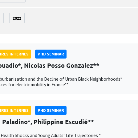
3
2022
IRES INTERNES
PHD SEMINAR
ouadio*, Nicolas Posso Gonzalez**
burbanization and the Decline of Urban Black Neighborhoods*
ces for electric mobility in France**
IRES INTERNES
PHD SEMINAR
Paladino*, Philippine Escudié**
 Health Shocks and Young Adults’ Life Trajectories *