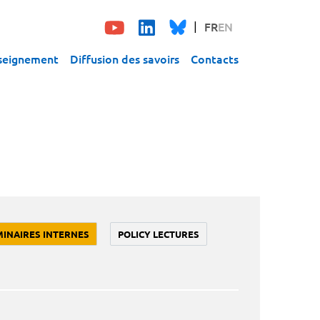
FR
EN
seignement
Diffusion des savoirs
Contacts
MINAIRES INTERNES
POLICY LECTURES