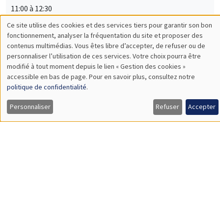
11:00 à 12:30
Emma Paladino*, Ali Hassan**
AMSE
Hiding the Queen: Anonymous Competitions and Gender
Performance in a Randomized Chess Experiment*
Impact investor behavior**
SÉMINAIRES INTERNES
ECO-LUNCH
MEGA
Salle Carine Nourry
Jeudi 15 mai 2025
12:00 à 13:00
Jiakun Zheng
AMSE
Accounting for Ex Post Regret in Evaluating Sustainable
Actions