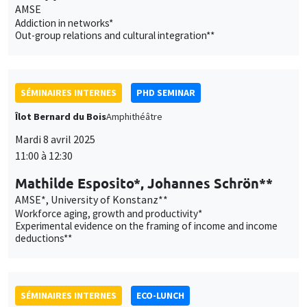
AMSE
Addiction in networks*
Out-group relations and cultural integration**
SÉMINAIRES INTERNES
PHD SEMINAR
Îlot Bernard du Bois
Amphithéâtre
Mardi 8 avril 2025
11:00 à 12:30
Mathilde Esposito*, Johannes Schrön**
AMSE*, University of Konstanz**
Workforce aging, growth and productivity*
Experimental evidence on the framing of income and income
deductions**
SÉMINAIRES INTERNES
ECO-LUNCH