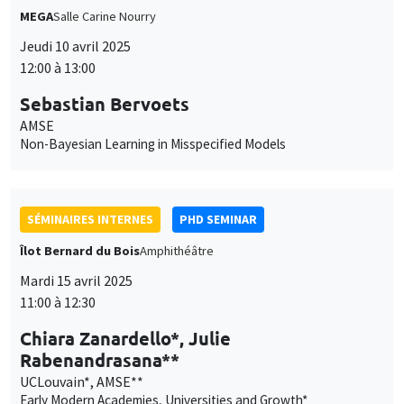
MEGA
Salle Carine Nourry
Jeudi 10 avril 2025
12:00 à 13:00
Ce site utilise des cookies et des services tiers pour garantir son bon
Utilisation
fonctionnement, analyser la fréquentation du site et proposer des
Sebastian Bervoets
contenus multimédias. Vous êtes libre d’accepter, de refuser ou de
des
AMSE
personnaliser l’utilisation de ces services. Votre choix pourra être
Non-Bayesian Learning in Misspecified Models
modifié à tout moment depuis le lien « Gestion des cookies »
données
accessible en bas de page. Pour en savoir plus, consultez notre
personnelles
politique de confidentialité
.
et
SÉMINAIRES INTERNES
PHD SEMINAR
Personnaliser
Refuser
Accepter
des
Îlot Bernard du Bois
Amphithéâtre
cookies
Mardi 15 avril 2025
11:00 à 12:30
Chiara Zanardello*, Julie
Rabenandrasana**
UCLouvain*, AMSE**
Early Modern Academies, Universities and Growth*