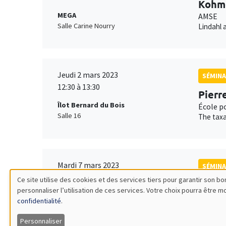
Kohme
MEGA
AMSE
Salle Carine Nourry
Lindahl 
Jeudi 2 mars 2023
SÉMINA
12:30 à 13:30
Pierr
Îlot Bernard du Bois
École p
Salle 16
The taxa
Mardi 7 mars 2023
SÉMINA
11:00 à 12:30
Ce site utilise des cookies et des services tiers pour garantir son 
Jade 
personnaliser l’utilisation de ces services. Votre choix pourra être 
Utilisation
Îlot Bernard du Bois
AMSE
confidentialité
.
Salle 16
Propagan
des
Personnaliser