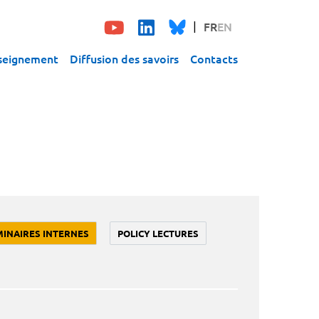
FR
EN
seignement
Diffusion des savoirs
Contacts
MINAIRES INTERNES
POLICY LECTURES