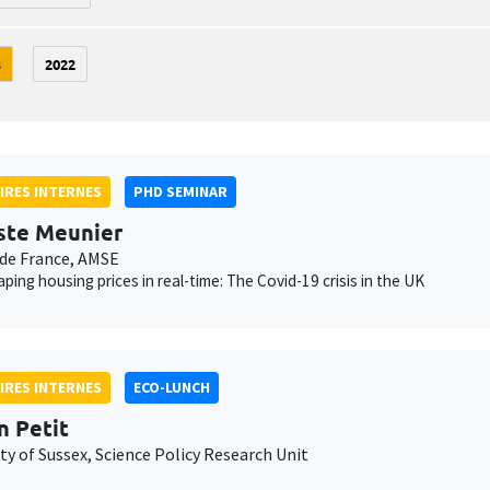
3
2022
IRES INTERNES
PHD SEMINAR
ste Meunier
de France, AMSE
ping housing prices in real-time: The Covid-19 crisis in the UK
IRES INTERNES
ECO-LUNCH
n Petit
ty of Sussex, Science Policy Research Unit