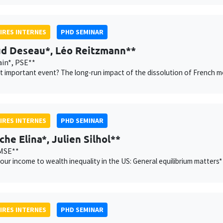
IRES INTERNES
PHD SEMINAR
d Deseau*, Léo Reitzmann**
in*, PSE**
 important event? The long-run impact of the dissolution of French m
IRES INTERNES
PHD SEMINAR
che Elina*, Julien Silhol**
MSE**
our income to wealth inequality in the US: General equilibrium matters*
IRES INTERNES
PHD SEMINAR