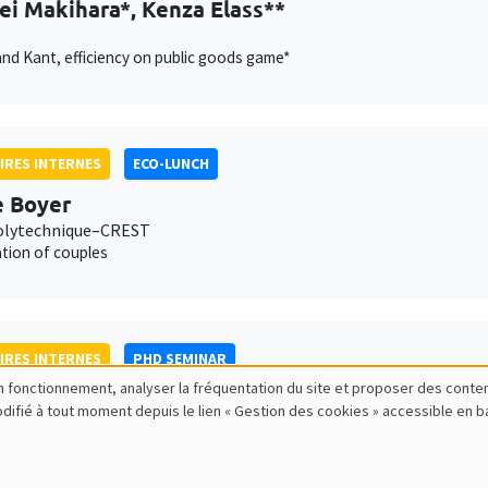
i Makihara*, Kenza Elass**
and Kant, efficiency on public goods game*
IRES INTERNES
ECO-LUNCH
e Boyer
olytechnique–CREST
tion of couples
IRES INTERNES
PHD SEMINAR
bon fonctionnement, analyser la fréquentation du site et proposer des conte
Ponsard*, Sarah Vincent**
modifié à tout moment depuis le lien « Gestion des cookies » accessible en 
da and gender norms: Evidence from early 20th Century Suffragette Pi