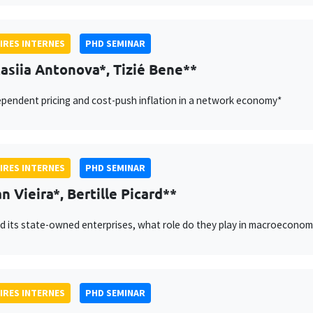
IRES INTERNES
PHD SEMINAR
asiia Antonova*, Tizié Bene**
pendent pricing and cost-push inflation in a network economy*
IRES INTERNES
PHD SEMINAR
n Vieira*, Bertille Picard**
d its state-owned enterprises, what role do they play in macroeconomic
IRES INTERNES
PHD SEMINAR