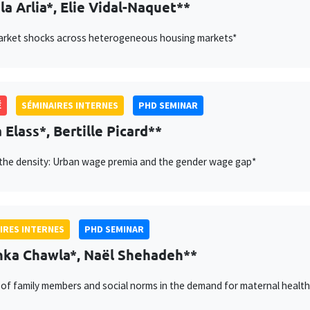
la Arlia*, Elie Vidal-Naquet**
arket shocks across heterogeneous housing markets*
É
SÉMINAIRES INTERNES
PHD SEMINAR
 Elass*, Bertille Picard**
the density: Urban wage premia and the gender wage gap*
IRES INTERNES
PHD SEMINAR
ka Chawla*, Naël Shehadeh**
 of family members and social norms in the demand for maternal health s