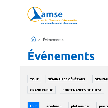
Aller au contenu principal
Événements
Événements
TOUT
SÉMINAIRES GÉNÉRAUX
SÉMINA
GRAND PUBLIC
SOUTENANCES DE THÈSE
tout
eco-lunch
phd seminar
practi