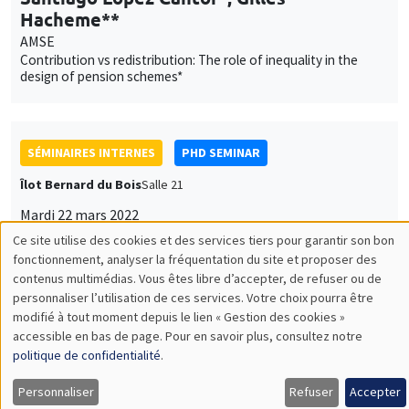
Hacheme**
AMSE
Contribution vs redistribution: The role of inequality in the
design of pension schemes*
SÉMINAIRES INTERNES
PHD SEMINAR
Îlot Bernard du Bois
Salle 21
Mardi 22 mars 2022
11:00 à 12:15
Ce site utilise des cookies et des services tiers pour garantir son bon
Utilisation
fonctionnement, analyser la fréquentation du site et proposer des
Marion Coste*, Daniela Arlia**
contenus multimédias. Vous êtes libre d’accepter, de refuser ou de
des
AMSE
personnaliser l’utilisation de ces services. Votre choix pourra être
Measuring health care access through perceived obstacles to
modifié à tout moment depuis le lien « Gestion des cookies »
données
health care seeking: Preliminary results from the CMUtuelles
accessible en bas de page. Pour en savoir plus, consultez notre
survey in Rural Senegal*
personnelles
politique de confidentialité
.
et
Personnaliser
Refuser
Accepter