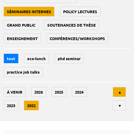
SÉMINAIRES INTERNES
POLICY LECTURES
GRAND PUBLIC
SOUTENANCES DE THÈSE
ENSEIGNEMENT
CONFÉRENCES/WORKSHOPS
tout
eco-lunch
phd seminar
practice job talks
Tri
À VENIR
2026
2025
2024
▲
2023
2022
▼