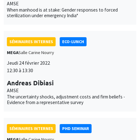
AMSE
When manhood is at stake: Gender responses to forced
sterilization under emergency India*
SÉMINAIRES INTERNES
ECO-LUNCH
MEGA
Salle Carine Nourry
Jeudi 24 février 2022
12:30 à 13:30
Andreas Dibiasi
AMSE
The uncertainty shocks, adjustment costs and firm beliefs -
Evidence from a representative survey
SÉMINAIRES INTERNES
PHD SEMINAR
MEGA
Salle Carine Nourry