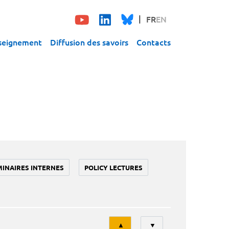
FR
EN
seignement
Diffusion des savoirs
Contacts
MINAIRES INTERNES
POLICY LECTURES
Tri
▲
▼