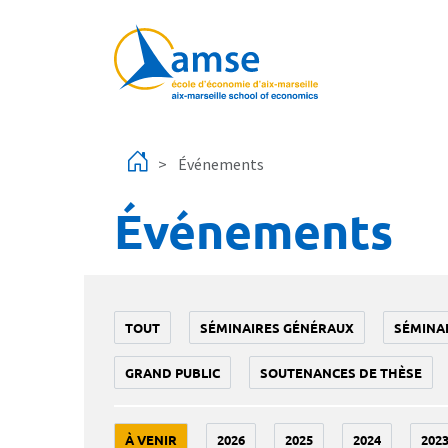
Aller au contenu principal
Événements
Événements
TOUT
SÉMINAIRES GÉNÉRAUX
SÉMINA
GRAND PUBLIC
SOUTENANCES DE THÈSE
À VENIR
2026
2025
2024
202