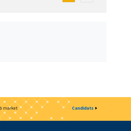
ob market
Candidats