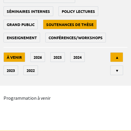
SÉMINAIRES INTERNES
POLICY LECTURES
GRAND PUBLIC
SOUTENANCES DE THÈSE
ENSEIGNEMENT
CONFÉRENCES/WORKSHOPS
Tri
À VENIR
2026
2025
2024
▲
2023
2022
▼
Programmation à venir