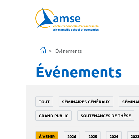
Aller au contenu principal
Événements
Événements
TOUT
SÉMINAIRES GÉNÉRAUX
SÉMINA
GRAND PUBLIC
SOUTENANCES DE THÈSE
À VENIR
2026
2025
2024
202