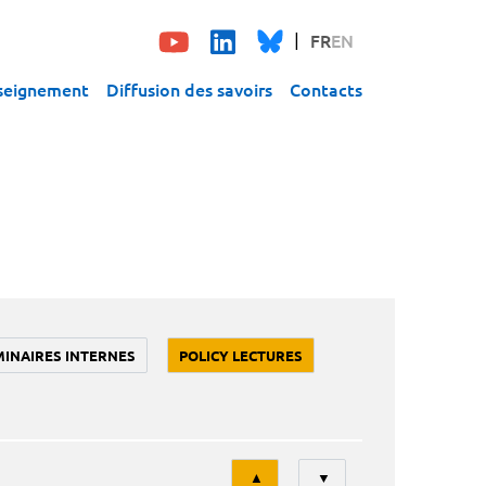
FR
EN
seignement
Diffusion des savoirs
Contacts
MINAIRES INTERNES
POLICY LECTURES
Tri
▲
▼