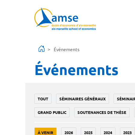
Aller au contenu principal
Événements
Événements
TOUT
SÉMINAIRES GÉNÉRAUX
SÉMINAI
GRAND PUBLIC
SOUTENANCES DE THÈSE
À VENIR
2026
2025
2024
2023