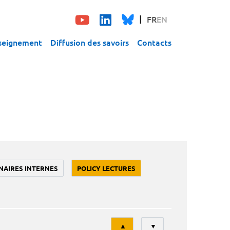
FR
EN
seignement
Diffusion des savoirs
Contacts
NAIRES INTERNES
POLICY LECTURES
Tri
▲
▼