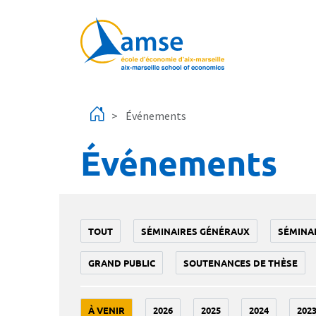
Aller au contenu principal
Événements
Événements
TOUT
SÉMINAIRES GÉNÉRAUX
SÉMINA
GRAND PUBLIC
SOUTENANCES DE THÈSE
À VENIR
2026
2025
2024
202