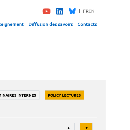
FR
EN
seignement
Diffusion des savoirs
Contacts
MINAIRES INTERNES
POLICY LECTURES
Tri
▲
▼