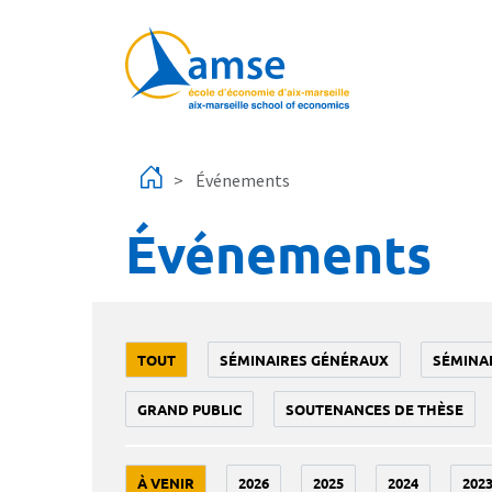
Aller au contenu principal
Événements
Événements
TOUT
SÉMINAIRES GÉNÉRAUX
SÉMINA
GRAND PUBLIC
SOUTENANCES DE THÈSE
À VENIR
2026
2025
2024
202