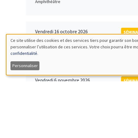
Amphithéâtre
Vendredi 16 octobre 2026
SÉMINA
11:00 à 12:15
Ce site utilise des cookies et des services tiers pour garantir son 
Rober
personnaliser l’utilisation de ces services. Votre choix pourra être 
Utilisation
MEGA
Universi
confidentialité
.
des
Personnaliser
données
Vendredi 6 novembre 2026
SÉMINA
12:00 à 13:00
TBA
personnelles
Îlot Bernard du Bois
et
des
Lundi 9 novembre 2026
SÉMINA
11:30 à 12:45