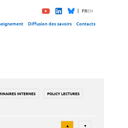
FR
EN
seignement
Diffusion des savoirs
Contacts
MINAIRES INTERNES
POLICY LECTURES
Tri
▲
▼