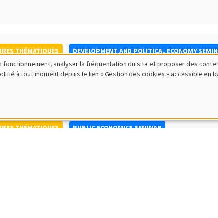
IRES THÉMATIQUES
DEVELOPMENT AND POLITICAL ECONOMY SEMI
bon fonctionnement, analyser la fréquentation du site et proposer des conte
to Nisticò
modifié à tout moment depuis le lien « Gestion des cookies » accessible en 
ty of Naples Federico II
IRES THÉMATIQUES
PUBLIC ECONOMICS SEMINAR
IRES GÉNÉRAUX
AMSE SEMINAR