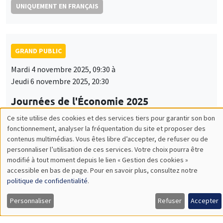
UNIQUEMENT EN FRANÇAIS
GRAND PUBLIC
Mardi 4 novembre 2025, 09:30 à
Jeudi 6 novembre 2025, 20:30
Journées de l'Économie 2025
Arthur Guillouzouic, Fanny Henriet
Ce site utilise des cookies et des services tiers pour garantir son bon
Utilisation
fonctionnement, analyser la fréquentation du site et proposer des
UNIQUEMENT EN FRANÇAIS
contenus multimédias. Vous êtes libre d’accepter, de refuser ou de
des
personnaliser l’utilisation de ces services. Votre choix pourra être
modifié à tout moment depuis le lien « Gestion des cookies »
données
accessible en bas de page. Pour en savoir plus, consultez notre
GRAND PUBLIC
personnelles
politique de confidentialité
.
Lundi 17 novembre 2025
et
Personnaliser
Refuser
Accepter
19:00 à 21:00
des