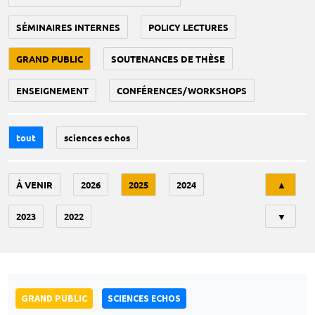
SÉMINAIRES INTERNES
POLICY LECTURES
GRAND PUBLIC
SOUTENANCES DE THÈSE
ENSEIGNEMENT
CONFÉRENCES/WORKSHOPS
tout
sciences echos
Tri
À VENIR
2026
2025
2024
▲
2023
2022
▼
GRAND PUBLIC
SCIENCES ECHOS