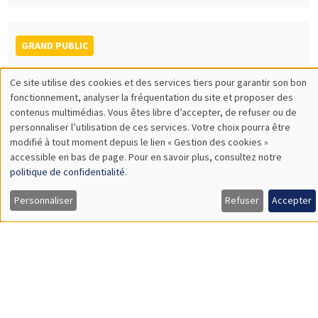
GRAND PUBLIC
Vendredi 6 décembre 2024
Ce site utilise des cookies et des services tiers pour garantir son bon
14:30 à 16:00
Utilisation
fonctionnement, analyser la fréquentation du site et proposer des
contenus multimédias. Vous êtes libre d’accepter, de refuser ou de
Un cas particulier et ancien du débat
des
personnaliser l’utilisation de ces services. Votre choix pourra être
entre impôt et croissance entre 1700 et
modifié à tout moment depuis le lien « Gestion des cookies »
données
1850
accessible en bas de page. Pour en savoir plus, consultez notre
personnelles
Antoine Gentier
politique de confidentialité
.
et
UNIQUEMENT EN FRANÇAIS
Personnaliser
Refuser
Accepter
des
cookies
GRAND PUBLIC
SCIENCES ECHOS
Bibliothèque de l'Alcazar
Mardi 17 décembre 2024