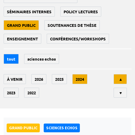
SÉMINAIRES INTERNES
POLICY LECTURES
GRAND PUBLIC
SOUTENANCES DE THÈSE
ENSEIGNEMENT
CONFÉRENCES/WORKSHOPS
tout
sciences echos
Tri
À VENIR
2026
2025
2024
▲
2023
2022
▼
GRAND PUBLIC
SCIENCES ECHOS