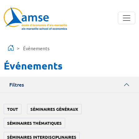
Aller au contenu principal
Événements
Événements
Filtres
TOUT
SÉMINAIRES GÉNÉRAUX
SÉMINAIRES THÉMATIQUES
SÉMINAIRES INTERDISCIPLINAIRES