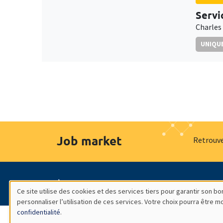
Servi
Charles
UNIQUE
Job market
Retrouve
À propos
Nos engagements
Hommage à
Ce site utilise des cookies et des services tiers pour garantir son 
personnaliser l’utilisation de ces services. Votre choix pourra être 
Utilisation
confidentialité
.