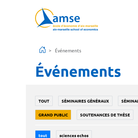
Aller au contenu principal
Événements
Événements
TOUT
SÉMINAIRES GÉNÉRAUX
SÉMINA
GRAND PUBLIC
SOUTENANCES DE THÈSE
tout
sciences echos