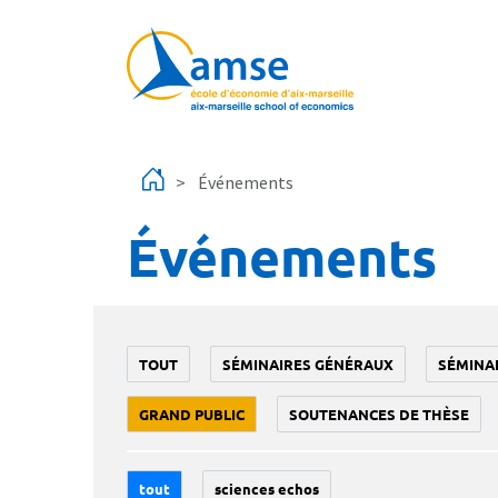
Aller au contenu principal
Événements
Événements
TOUT
SÉMINAIRES GÉNÉRAUX
SÉMINA
GRAND PUBLIC
SOUTENANCES DE THÈSE
tout
sciences echos