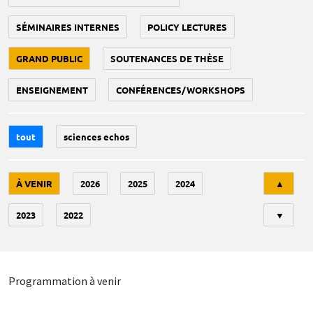
SÉMINAIRES INTERNES
POLICY LECTURES
GRAND PUBLIC
SOUTENANCES DE THÈSE
ENSEIGNEMENT
CONFÉRENCES/WORKSHOPS
tout
sciences echos
Tri
À VENIR
2026
2025
2024
▲
2023
2022
▼
Programmation à venir