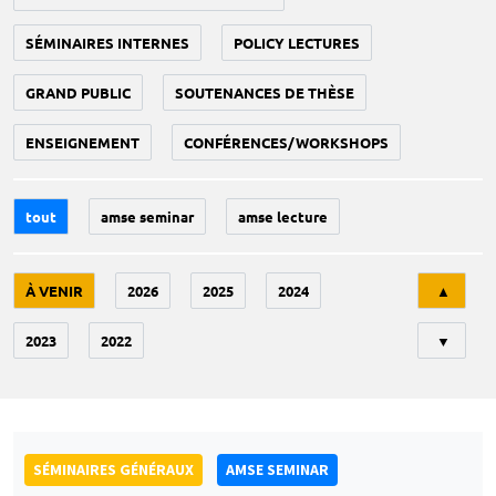
SÉMINAIRES INTERNES
POLICY LECTURES
GRAND PUBLIC
SOUTENANCES DE THÈSE
ENSEIGNEMENT
CONFÉRENCES/WORKSHOPS
tout
amse seminar
amse lecture
Tri
À VENIR
2026
2025
2024
▲
2023
2022
▼
SÉMINAIRES GÉNÉRAUX
AMSE SEMINAR