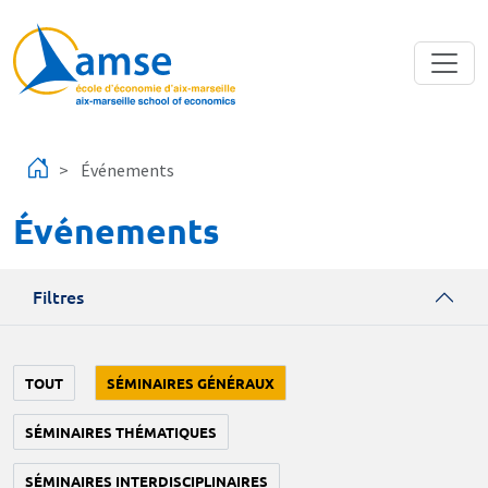
Aller au contenu principal
Événements
Événements
Filtres
TOUT
SÉMINAIRES GÉNÉRAUX
SÉMINAIRES THÉMATIQUES
SÉMINAIRES INTERDISCIPLINAIRES