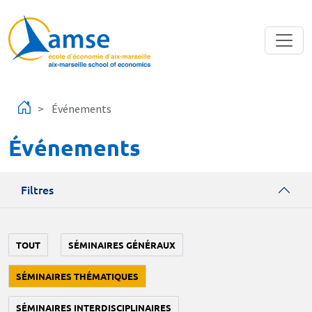
Aller au contenu principal
Événements
Événements
Filtres
TOUT
SÉMINAIRES GÉNÉRAUX
SÉMINAIRES THÉMATIQUES
SÉMINAIRES INTERDISCIPLINAIRES