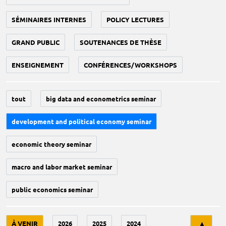
SÉMINAIRES INTERNES
POLICY LECTURES
GRAND PUBLIC
SOUTENANCES DE THÈSE
ENSEIGNEMENT
CONFÉRENCES/WORKSHOPS
tout
big data and econometrics seminar
development and political economy seminar
economic theory seminar
macro and labor market seminar
public economics seminar
Tri
À VENIR
2026
2025
2024
▲