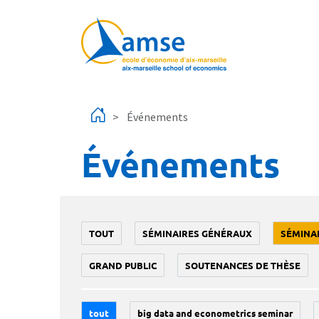
Aller au contenu principal
Événements
Événements
TOUT
SÉMINAIRES GÉNÉRAUX
SÉMINA
GRAND PUBLIC
SOUTENANCES DE THÈSE
tout
big data and econometrics seminar