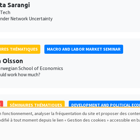
ta Sarangi
 Tech
nder Network Uncertainty
IRES THÉMATIQUES
MACRO AND LABOR MARKET SEMINAR
 Olsson
wegian School of Economics
uld work how much?
É
SÉMINAIRES THÉMATIQUES
DEVELOPMENT AND POLITICAL EC
bon fonctionnement, analyser la fréquentation du site et proposer des conte
Maria Mayda
modifié à tout moment depuis le lien « Gestion des cookies » accessible en 
own University