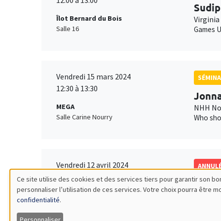
12:00 à 13:00
Sudip
Îlot Bernard du Bois
Virginia
Salle 16
Games U
Vendredi 15 mars 2024
SÉMINA
12:30 à 13:30
Jonna
MEGA
NHH Nor
Salle Carine Nourry
Who sho
Vendredi 12 avril 2024
ANNUL
11:00 à 12:15
Ce site utilise des cookies et des services tiers pour garantir son 
Anna 
personnaliser l’utilisation de ces services. Votre choix pourra être 
Utilisation
MEGA
Georget
confidentialité
.
Salle Carine Nourry
Personnaliser