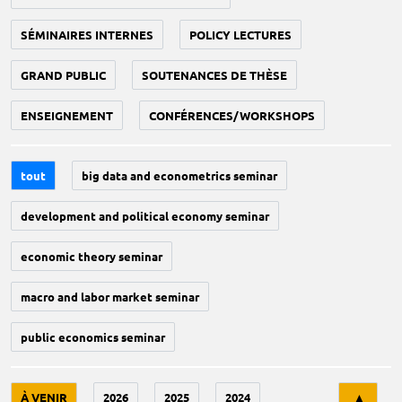
SÉMINAIRES INTERNES
POLICY LECTURES
GRAND PUBLIC
SOUTENANCES DE THÈSE
ENSEIGNEMENT
CONFÉRENCES/WORKSHOPS
tout
big data and econometrics seminar
development and political economy seminar
economic theory seminar
macro and labor market seminar
public economics seminar
Tri
À VENIR
2026
2025
2024
▲