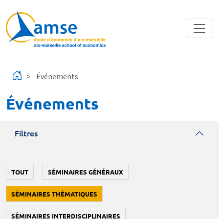
Aller au contenu principal
Événements
Événements
Filtres
TOUT
SÉMINAIRES GÉNÉRAUX
SÉMINAIRES THÉMATIQUES
SÉMINAIRES INTERDISCIPLINAIRES