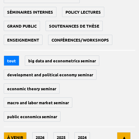
SÉMINAIRES INTERNES
POLICY LECTURES
GRAND PUBLIC
SOUTENANCES DE THÈSE
ENSEIGNEMENT
CONFÉRENCES/WORKSHOPS
tout
big data and econometrics seminar
development and political economy seminar
economic theory seminar
macro and labor market seminar
public economics seminar
Tri
À VENIR
2026
2025
2024
▲