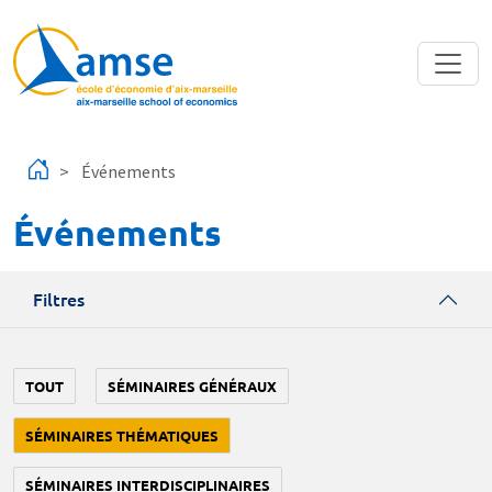
Aller au contenu principal
Événements
Événements
Filtres
TOUT
SÉMINAIRES GÉNÉRAUX
SÉMINAIRES THÉMATIQUES
SÉMINAIRES INTERDISCIPLINAIRES