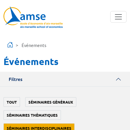
Aller au contenu principal
Événements
Événements
Filtres
TOUT
SÉMINAIRES GÉNÉRAUX
SÉMINAIRES THÉMATIQUES
SÉMINAIRES INTERDISCIPLINAIRES