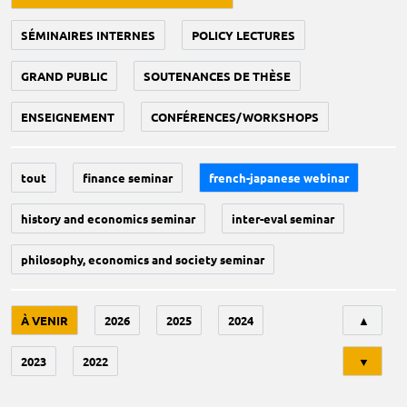
SÉMINAIRES INTERNES
POLICY LECTURES
GRAND PUBLIC
SOUTENANCES DE THÈSE
ENSEIGNEMENT
CONFÉRENCES/WORKSHOPS
tout
finance seminar
french-japanese webinar
history and economics seminar
inter-eval seminar
philosophy, economics and society seminar
Tri
À VENIR
2026
2025
2024
▲
2023
2022
▼