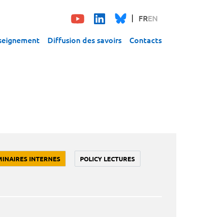
FR
EN
seignement
Diffusion des savoirs
Contacts
MINAIRES INTERNES
POLICY LECTURES