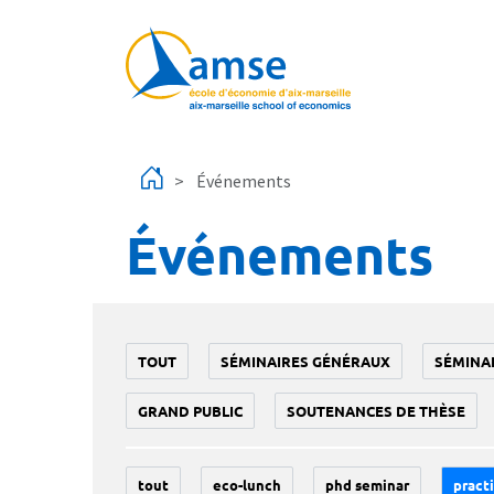
Aller au contenu principal
Événements
Événements
TOUT
SÉMINAIRES GÉNÉRAUX
SÉMINA
GRAND PUBLIC
SOUTENANCES DE THÈSE
tout
eco-lunch
phd seminar
practi