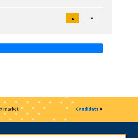
Tri
▲
▼
ob market
Candidats
estion des cookies
Intranet