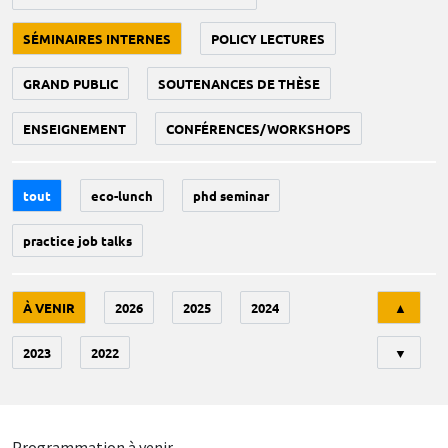
SÉMINAIRES INTERNES
POLICY LECTURES
GRAND PUBLIC
SOUTENANCES DE THÈSE
ENSEIGNEMENT
CONFÉRENCES/WORKSHOPS
tout
eco-lunch
phd seminar
practice job talks
Tri
À VENIR
2026
2025
2024
▲
2023
2022
▼
Programmation à venir