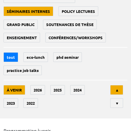
SÉMINAIRES INTERNES
POLICY LECTURES
GRAND PUBLIC
SOUTENANCES DE THÈSE
ENSEIGNEMENT
CONFÉRENCES/WORKSHOPS
tout
eco-lunch
phd seminar
practice job talks
Tri
À VENIR
2026
2025
2024
▲
2023
2022
▼
Programmation à venir