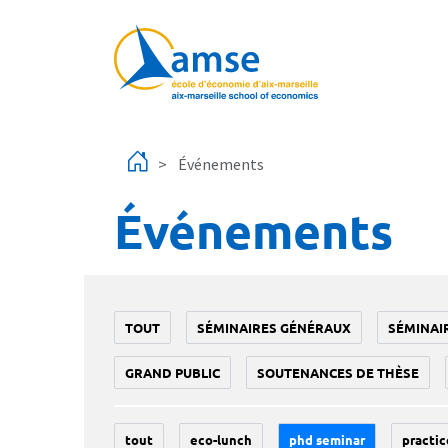
Aller au contenu principal
Événements
Événements
TOUT
SÉMINAIRES GÉNÉRAUX
SÉMINAI
GRAND PUBLIC
SOUTENANCES DE THÈSE
tout
eco-lunch
phd seminar
practic