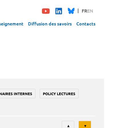
FR
EN
seignement
Diffusion des savoirs
Contacts
NAIRES INTERNES
POLICY LECTURES
Tri
▲
▼