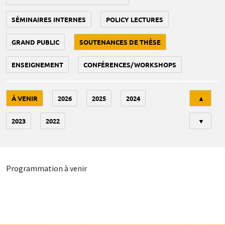
SÉMINAIRES INTERNES
POLICY LECTURES
GRAND PUBLIC
SOUTENANCES DE THÈSE
ENSEIGNEMENT
CONFÉRENCES/WORKSHOPS
Tri
À VENIR
2026
2025
2024
▲
2023
2022
▼
Programmation à venir