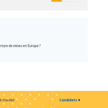
erture de mines en Europe ?
ob market
Candidats