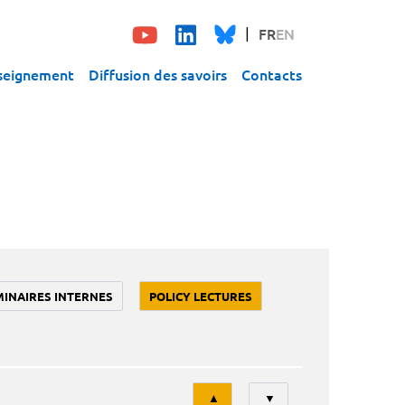
FR
EN
seignement
Diffusion des savoirs
Contacts
MINAIRES INTERNES
POLICY LECTURES
Tri
▲
▼