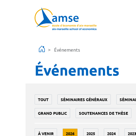
Aller au contenu principal
Événements
Événements
TOUT
SÉMINAIRES GÉNÉRAUX
SÉMINA
GRAND PUBLIC
SOUTENANCES DE THÈSE
À VENIR
2026
2025
2024
202