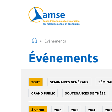
Aller au contenu principal
Événements
Événements
TOUT
SÉMINAIRES GÉNÉRAUX
SÉMINA
GRAND PUBLIC
SOUTENANCES DE THÈSE
À VENIR
2026
2025
2024
202