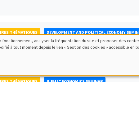
IRES THÉMATIQUES
DEVELOPMENT AND POLITICAL ECONOMY SEMI
bon fonctionnement, analyser la fréquentation du site et proposer des conte
to Nisticò
modifié à tout moment depuis le lien « Gestion des cookies » accessible en 
ty of Naples Federico II
IRES THÉMATIQUES
PUBLIC ECONOMICS SEMINAR
IRES GÉNÉRAUX
AMSE SEMINAR