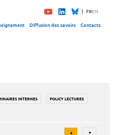
FR
EN
seignement
Diffusion des savoirs
Contacts
MINAIRES INTERNES
POLICY LECTURES
Tri
▲
▼