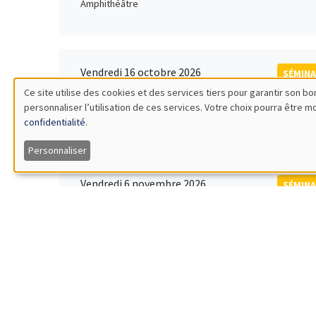
Amphithéâtre
Vendredi 16 octobre 2026
SÉMINA
11:00 à 12:15
Ce site utilise des cookies et des services tiers pour garantir son 
Rober
personnaliser l’utilisation de ces services. Votre choix pourra être 
Utilisation
MEGA
Universi
confidentialité
.
des
Personnaliser
données
Vendredi 6 novembre 2026
SÉMINA
12:00 à 13:00
TBA
personnelles
Îlot Bernard du Bois
et
des
Lundi 9 novembre 2026
SÉMINA
11:30 à 12:45