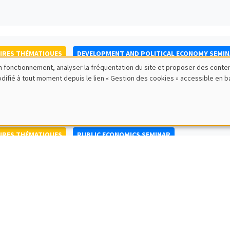
IRES THÉMATIQUES
DEVELOPMENT AND POLITICAL ECONOMY SEMI
bon fonctionnement, analyser la fréquentation du site et proposer des conte
to Nisticò
modifié à tout moment depuis le lien « Gestion des cookies » accessible en 
ty of Naples Federico II
IRES THÉMATIQUES
PUBLIC ECONOMICS SEMINAR
IRES GÉNÉRAUX
AMSE SEMINAR