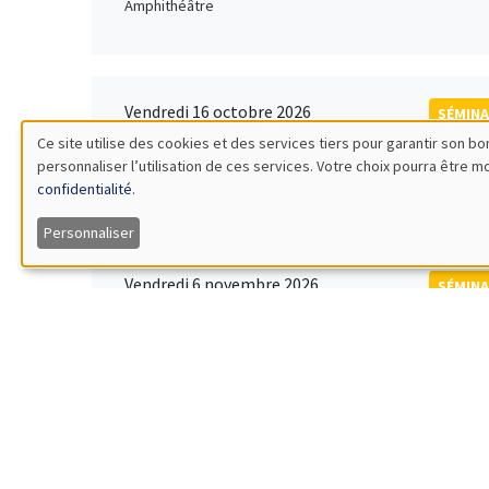
Amphithéâtre
Vendredi 16 octobre 2026
SÉMINA
11:00 à 12:15
Ce site utilise des cookies et des services tiers pour garantir son 
Rober
personnaliser l’utilisation de ces services. Votre choix pourra être 
Utilisation
MEGA
Universi
confidentialité
.
des
Personnaliser
données
Vendredi 6 novembre 2026
SÉMINA
12:00 à 13:00
TBA
personnelles
Îlot Bernard du Bois
et
des
Lundi 9 novembre 2026
SÉMINA
11:30 à 12:45