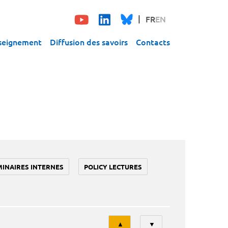
FR
EN
seignement
Diffusion des savoirs
Contacts
MINAIRES INTERNES
POLICY LECTURES
Tri
▲
▼