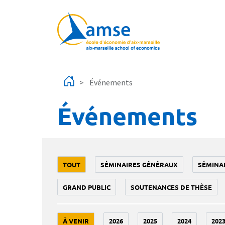
Aller au contenu principal
Événements
Événements
TOUT
SÉMINAIRES GÉNÉRAUX
SÉMINA
GRAND PUBLIC
SOUTENANCES DE THÈSE
À VENIR
2026
2025
2024
202