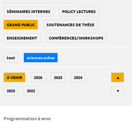
SÉMINAIRES INTERNES
POLICY LECTURES
GRAND PUBLIC
SOUTENANCES DE THÈSE
ENSEIGNEMENT
CONFÉRENCES/WORKSHOPS
tout
sciences echos
Tri
À VENIR
2026
2025
2024
▲
2023
2022
▼
Programmation à venir