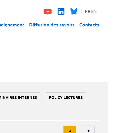
FR
EN
seignement
Diffusion des savoirs
Contacts
MINAIRES INTERNES
POLICY LECTURES
Tri
▲
▼