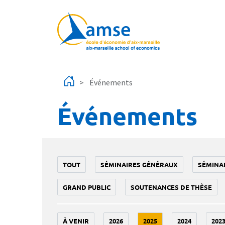
Aller au contenu principal
Événements
Événements
TOUT
SÉMINAIRES GÉNÉRAUX
SÉMINA
GRAND PUBLIC
SOUTENANCES DE THÈSE
À VENIR
2026
2025
2024
202