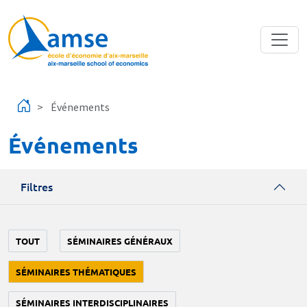
Aller au contenu principal
Événements
Événements
Filtres
TOUT
SÉMINAIRES GÉNÉRAUX
SÉMINAIRES THÉMATIQUES
SÉMINAIRES INTERDISCIPLINAIRES