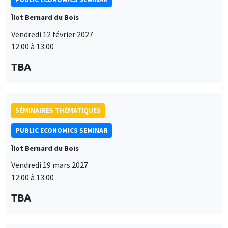
SÉMINAIRES THÉMATIQUES
PUBLIC ECONOMICS SEMINAR
Îlot Bernard du Bois
Vendredi 19 mars 2027
12:00 à 13:00
TBA
SÉMINAIRES THÉMATIQUES
PUBLIC ECONOMICS SEMINAR
Îlot Bernard du Bois
Ce site utilise des cookies et des services tiers pour garantir son bon
Vendredi 9 avril 2027
Utilisation
fonctionnement, analyser la fréquentation du site et proposer des
12:00 à 13:00
contenus multimédias. Vous êtes libre d’accepter, de refuser ou de
des
personnaliser l’utilisation de ces services. Votre choix pourra être
TBA