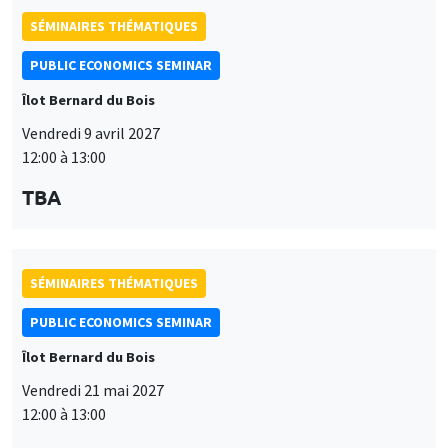
modifié à tout moment depuis le lien « Gestion des cookies »
données
accessible en bas de page. Pour en savoir plus, consultez notre
personnelles
politique de confidentialité
.
et
SÉMINAIRES THÉMATIQUES
Personnaliser
Refuser
Accepter
des
PUBLIC ECONOMICS SEMINAR
cookies
Îlot Bernard du Bois
Vendredi 21 mai 2027
12:00 à 13:00
TBA
SÉMINAIRES THÉMATIQUES
PUBLIC ECONOMICS SEMINAR
Îlot Bernard du Bois
Vendredi 11 juin 2027