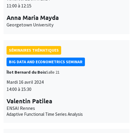
11:00 à 12:15
Anna Maria Mayda
Georgetown University
SÉMINAIRES THÉMATIQUES
BIG DATA AND ECONOMETRICS SEMINAR
Îlot Bernard du Bois
Salle 21
Ce site utilise des cookies et des services tiers pour garantir son bon
Mardi 16 avril 2024
Utilisation
fonctionnement, analyser la fréquentation du site et proposer des
14:00 à 15:30
contenus multimédias. Vous êtes libre d’accepter, de refuser ou de
des
personnaliser l’utilisation de ces services. Votre choix pourra être
Valentin Patilea
modifié à tout moment depuis le lien « Gestion des cookies »
données
ENSAI Rennes
accessible en bas de page. Pour en savoir plus, consultez notre
personnelles
Adaptive Functional Time Series Analysis
politique de confidentialité
.
et
Personnaliser
Refuser
Accepter