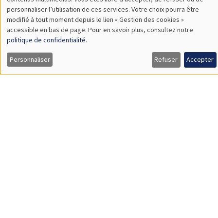
SÉMINAIRES THÉMATIQUES
DEVELOPMENT AND POLITICAL ECONOMY SEMINAR
MEGA
Salle Carine Nourry
Vendredi 31 mai 2024
11:00 à 12:15
Gabriel Koehler-Derrick
NYUAD
Elite Identity, Land Inequality, and Local Development:
Evidence from Colonial Ireland
ANNULÉ
SÉMINAIRES THÉMATIQUES
DEVELOPMENT AND POLITICAL ECONOMY SEMINAR